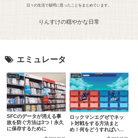
日々の生活で疑問に思ったことをまとめています。
りんすけの穏やかな日常
エミュレータ
ゲーム
ゲーム
SFCのデータが消える事
ロックマンエグゼでネッ
故を防ぐ方法は3つ！永久
ト対戦をする方法まと
に保存するために
め！何をどうすればい
い？