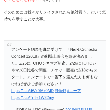
そのためには我々がリメイクされたら絶対買う、という気
持ちを示すことが大事。
アンケート結果を真に受けて、『NieR:Orchestra
Concert 12018』の劇場上映会を急遽決めまし
た。2/25にTOHOシネマズ新宿、2/26にTOHOシ
ネマズ日比谷で開催。チケット販売は2/18からス
タート。アンケートで一番下を選んだ方も何もな
ければぜひご参加ください！
https://t.co/dWx9fAx0MD
#NieR
#ニーア
https://t.co/Tn9z1W32my
— SQEX MUSIC (@sem_sep)
2019年2月15日