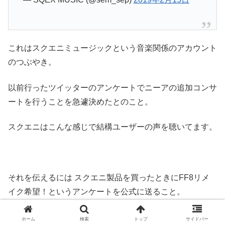
これはスクエニミュージックという音楽関係のアカウント
のつぶやき。
以前行ったツイッターのアンケートでニーアの追加コンサ
ートを行うことを急遽決めたとのこと。
スクエニはこんな感じで結構ユーザーの声を聴いてます。
それを伝えるには スクエニ製品を買ったときにFF8リメ
イク希望！というアンケートを公式に送ること。
昔はハガキが付いてましたが最近は公式サイトでやってる
ホーム
検索
トップ
サイドバー