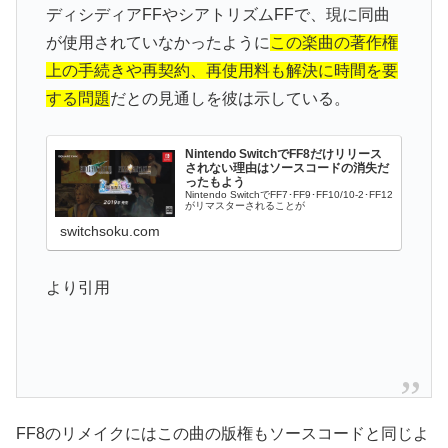
ディシディアFFやシアトリズムFFで、現に同曲
が使用されていなかったように
この楽曲の著作権
上の手続きや再契約、再使用料も解決に時間を要
する問題
だとの見通しを彼は示している。
Nintendo SwitchでFF8だけリリース
されない理由はソースコードの消失だ
ったもよう
Nintendo SwitchでFF7･FF9･FF10/10-2･FF12
がリマスターされることが
switchsoku.com
より引用
FF8のリメイクにはこの曲の版権もソースコードと同じよ