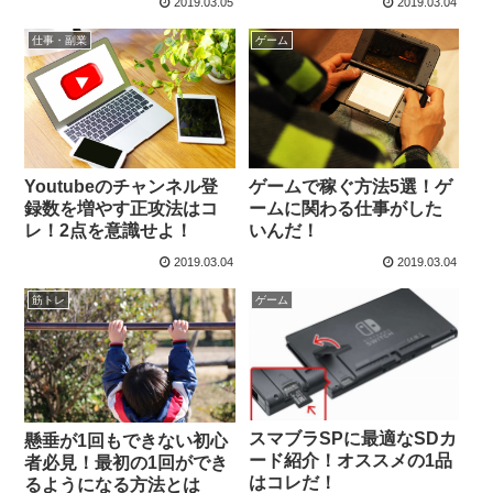
2019.03.05
2019.03.04
仕事・副業
ゲーム
Youtubeのチャンネル登
ゲームで稼ぐ方法5選！ゲ
録数を増やす正攻法はコ
ームに関わる仕事がした
レ！2点を意識せよ！
いんだ！
2019.03.04
2019.03.04
筋トレ
ゲーム
スマブラSPに最適なSDカ
懸垂が1回もできない初心
ード紹介！オススメの1品
者必見！最初の1回ができ
はコレだ！
るようになる方法とは