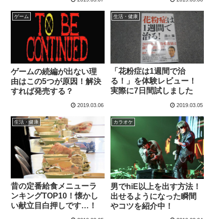
ゲーム
生活・健康
「花粉症は1週間で治
ゲームの続編が出ない理
る！」を体験レビュー！
由はこの5つが原因！解決
実際に7日間試しました
すれば発売する？
2019.03.06
2019.03.05
生活・健康
カラオケ
昔の定番給食メニューラ
男でhiE以上を出す方法！
ンキングTOP10！懐かし
出せるようになった瞬間
い献立目白押しです…！
やコツを紹介中！