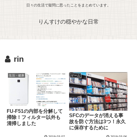
日々の生活で疑問に思ったことをまとめています。
りんすけの穏やかな日常
rin
生活・健康
ゲーム
FU-F51の内部を分解して
SFCのデータが消える事
掃除！フィルター以外も
故を防ぐ方法は3つ！永久
清掃しました
に保存するために
2019.03.07
2019.03.06