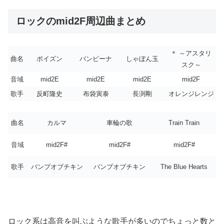
ロックのmid2F周辺曲まとめ
＊ ～アスタリ
曲名
ポイズン
バンビーナ
しゃぼん玉
スク～
音域
mid2E
mid2E
mid2E
mid2F
歌手
反町隆史
布袋寅泰
長渕剛
オレンジレンジ
曲名
カルマ
車輪の歌
Train Train
音域
mid2F#
mid2F#
mid2F#
歌手
バンプオブチキン
バンプオブチキン
The Blue Hearts
ロック系は高音を叫ぶような歌手が多いのでちょっと数と