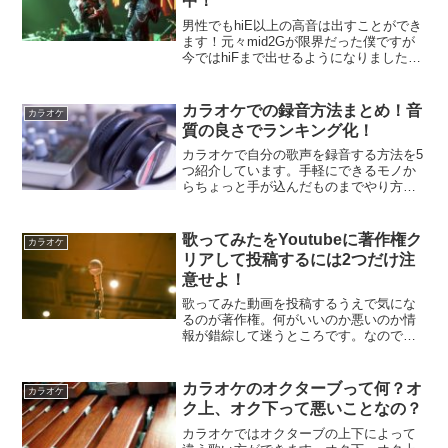
中！
男性でもhiE以上の高音は出すことができ
ます！元々mid2Gが限界だった僕ですが
今ではhiFまで出せるようになりました。
出せるようになった瞬間の感想やどうし
て出せるようになったのかを画像交えて
解説しています！
カラオケでの録音方法まとめ！音
カラオケ
質の良さでランキング化！
カラオケで自分の歌声を録音する方法を5
つ紹介しています。手軽にできるモノか
らちょっと手が込んだものまでやり方は
様々。音質を気にする方のためにそれぞ
れ録音した時の音質を最後にランキング
にしてみました。
歌ってみたをYoutubeに著作権ク
カラオケ
リアして投稿するには2つだけ注
意せよ！
歌ってみた動画を投稿するうえで気にな
るのが著作権。何がいいのか悪いのか情
報が錯綜して迷うところです。なので
Youtubeに関してこれだけを気を付ければ
いい！というポイントを2つまとめまし
た。この2つだけ気を付ければ著作権の侵
カラオケのオクターブって何？オ
カラオケ
害はないでしょう。
ク上、オク下って悪いことなの？
カラオケではオクターブの上下によって