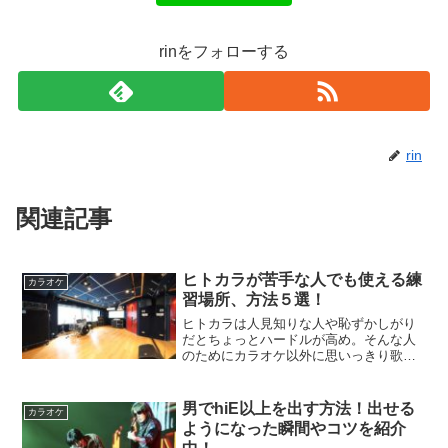
rinをフォローする
rin
関連記事
ヒトカラが苦手な人でも使える練
カラオケ
習場所、方法５選！
ヒトカラは人見知りな人や恥ずかしがり
だとちょっとハードルが高め。そんな人
のためにカラオケ以外に思いっきり歌え
る場所を紹介しています。その他にも家
で歌えるようになるグッズ類もまとめま
したよ。
男でhiE以上を出す方法！出せる
カラオケ
ようになった瞬間やコツを紹介