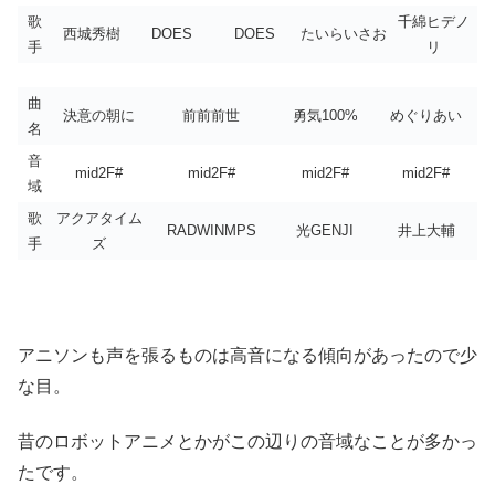
歌
千綿ヒデノ
西城秀樹
DOES
DOES
たいらいさお
手
リ
曲
決意の朝に
前前前世
勇気100%
めぐりあい
名
音
mid2F#
mid2F#
mid2F#
mid2F#
域
歌
アクアタイム
RADWINMPS
光GENJI
井上大輔
手
ズ
アニソンも声を張るものは高音になる傾向があったので少
な目。
昔のロボットアニメとかがこの辺りの音域なことが多かっ
たです。