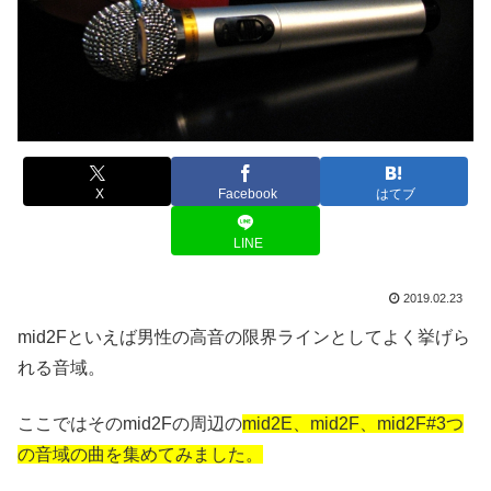
X
Facebook
はてブ
LINE
2019.02.23
mid2Fといえば男性の高音の限界ラインとしてよく挙げら
れる音域。
ここではそのmid2Fの周辺の
mid2E、mid2F、mid2F#3つ
の音域の曲を集めてみました。