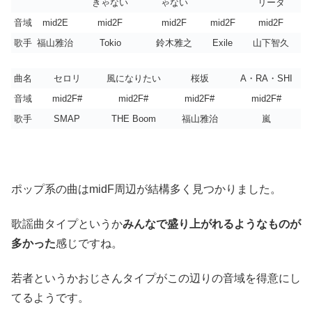
きゃない
ゃない
リータ
音域
mid2E
mid2F
mid2F
mid2F
mid2F
歌手
福山雅治
Tokio
鈴木雅之
Exile
山下智久
曲名
セロリ
風になりたい
桜坂
A・RA・SHI
音域
mid2F#
mid2F#
mid2F#
mid2F#
歌手
SMAP
THE Boom
福山雅治
嵐
ポップ系の曲はmidF周辺が結構多く見つかりました。
歌謡曲タイプというか
みんなで盛り上がれるようなものが
多かった
感じですね。
若者というかおじさんタイプがこの辺りの音域を得意にし
てるようです。