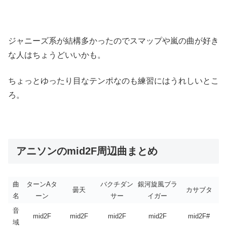
ジャニーズ系が結構多かったのでスマップや嵐の曲が好き
な人はちょうどいいかも。
ちょっとゆったり目なテンポなのも練習にはうれしいとこ
ろ。
アニソンのmid2F周辺曲まとめ
曲
ターンAタ
バクチダン
銀河旋風ブラ
曇天
カサブタ
名
ーン
サー
イガー
音
mid2F
mid2F
mid2F
mid2F
mid2F#
域