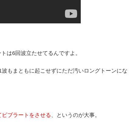
トは6回波立たせてるんですよ。
1波もまともに起こせずにただ汚いロングトーンにな
てビブラートをさせる
、というのが大事。