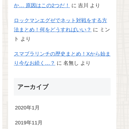
か… 原因はこの2つだ！
に
吉川
より
ロックマンエグゼでネット対戦をする方
法まとめ！何をどうすればいい？
に
ミン
ト
より
スマブラリンチの歴史まとめ！Xから始ま
り今なお続く…？
に
名無し
より
アーカイブ
2020年1月
2019年11月