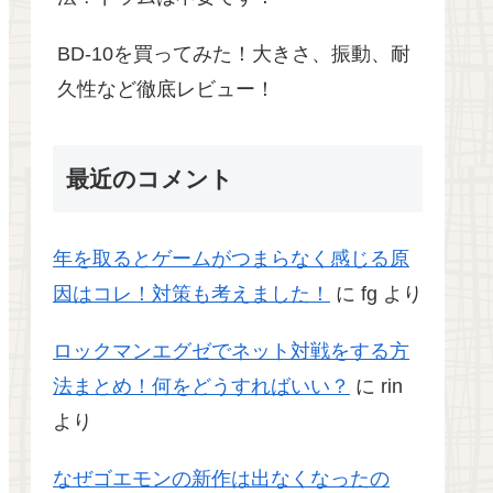
BD-10を買ってみた！大きさ、振動、耐
久性など徹底レビュー！
最近のコメント
年を取るとゲームがつまらなく感じる原
因はコレ！対策も考えました！
に
fg
より
ロックマンエグゼでネット対戦をする方
法まとめ！何をどうすればいい？
に
rin
より
なぜゴエモンの新作は出なくなったの