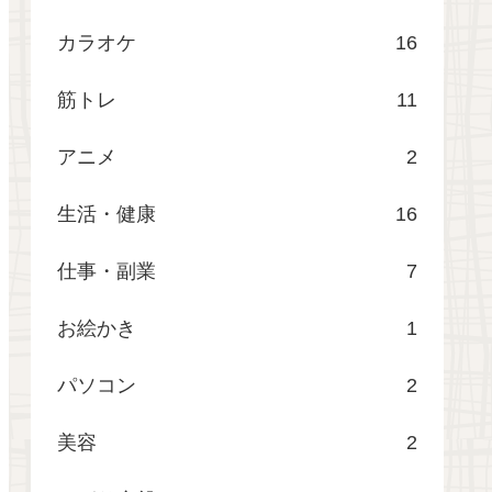
カラオケ
16
筋トレ
11
アニメ
2
生活・健康
16
仕事・副業
7
お絵かき
1
パソコン
2
美容
2